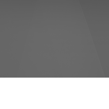
18030, Україна, м. Черкаси, вул. Чигиринська 60
+38(0472)730-775
льне обладнання Україна, Холодильне обладнання Київ
амери, холодильні гірки, холодильні вітрини, Холодиль
і кришки для бонет, Скляні двері кришки на камери, Скл