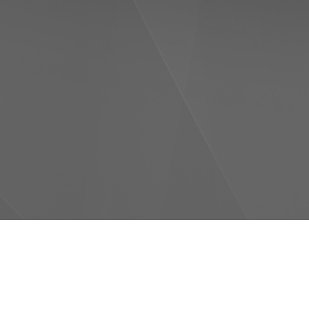
Copyright © 2007-2017 Ahmet Yar.
Холодильне обладнання, Холоди
холодопостачання, Холодильні к
Теплообмінне обладнання, Склян