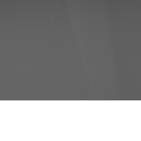
Використання та конфіденційність
, Система центрального
ні регали, Морозильна скриня,
яні двері на камери, Скляні