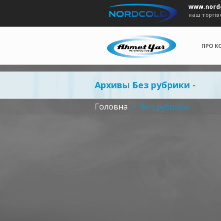
www.nordc
наш торгiв
ПРО К
Архивы Без рубрики -
Головна
>
Без рубрики