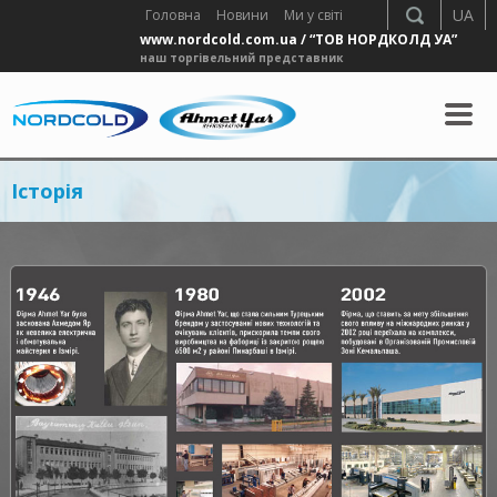
UA
Головна
Новини
Ми у світі
www.nordcold.com.ua / “ТОВ НОРДКОЛД УА”
наш торгiвельний представник
Історія